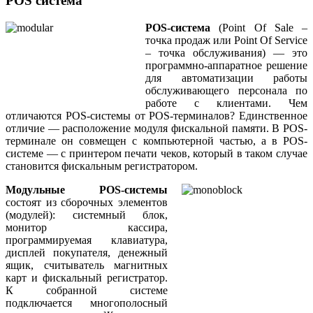
POS система
POS-система
(Point Of Sale –
точка продаж или Point Of Service
– точка обслуживания) — это
программно-аппаратное решение
для автоматизации работы
обслуживающего персонала по
работе с клиентами. Чем
отличаются POS-системы от POS-терминалов? Единственное
отличие — расположение модуля фискальной памяти. В POS-
терминале он совмещен с компьютерной частью, а в POS-
системе — с принтером печати чеков, который в таком случае
становится фискальным регистратором.
Модульные POS-системы
состоят из сборочных элементов
(модулей): системный блок,
монитор кассира,
программируемая клавиатура,
дисплей покупателя, денежный
ящик, считыватель магнитных
карт и фискальный регистратор.
К собранной системе
подключается многополосный