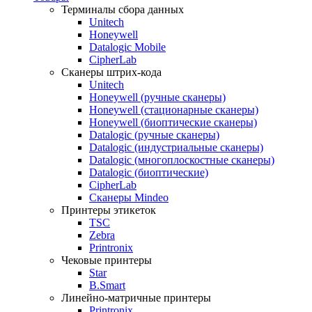
Терминалы сбора данных
Unitech
Honeywell
Datalogic Mobile
CipherLab
Сканеры штрих-кода
Unitech
Honeywell (ручные сканеры)
Honeywell (стационарные сканеры)
Honeywell (биоптические сканеры)
Datalogic (ручные сканеры)
Datalogic (индустриальные сканеры)
Datalogic (многоплоскостные сканеры)
Datalogic (биоптические)
CipherLab
Сканеры Mindeo
Принтеры этикеток
TSC
Zebra
Printronix
Чековые принтеры
Star
B.Smart
Линейно-матричные принтеры
Printronix